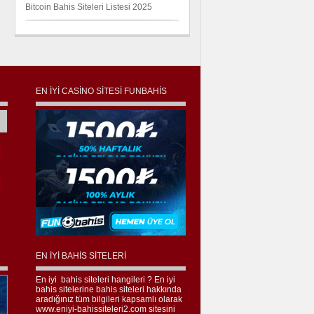
Bitcoin Bahis Siteleri Listesi 2025
R
EN İYI CASINO SITESI FUNBAHIS
EN İYI BAHIS SİTELERI
En iyi bahis siteleri
hangileri ? En iyi
bahis sitelerine bahis siteleri hakkında
aradığınız tüm bilgileri kapsamlı olarak
www.eniyi-bahissiteleri2.com
sitesini