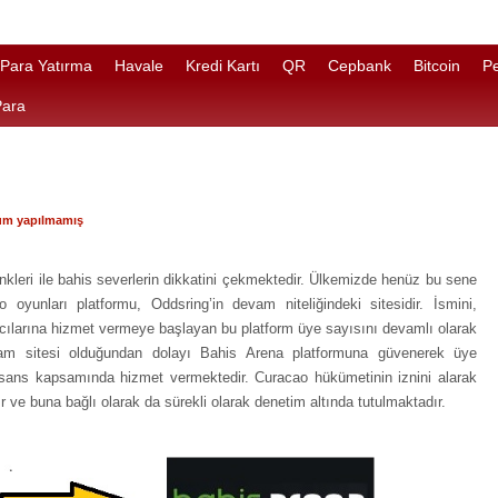
 Para Yatırma
Havale
Kredi Kartı
QR
Cepbank
Bitcoin
P
ara
um yapılmamış
nkleri ile bahis severlerin dikkatini çekmektedir. Ülkemizde henüz bu sene
yunları platformu, Oddsring’in devam niteliğindeki sitesidir. İsmini,
nıcılarına hizmet vermeye başlayan bu platform üye sayısını devamlı olarak
devam sitesi olduğundan dolayı Bahis Arena platformuna güvenerek üye
 lisans kapsamında hizmet vermektedir. Curacao hükümetinin iznini alarak
 ve buna bağlı olarak da sürekli olarak denetim altında tutulmaktadır.