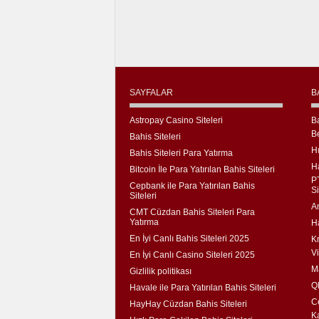
SAYFALAR
B
Astropay Casino Siteleri
B
B
Bahis Siteleri
Hı
Bahis Siteleri Para Yatırma
H
Bitcoin İle Para Yatırılan Bahis Siteleri
P
Cepbank ile Para Yatırılan Bahis
Si
Siteleri
A
CMT Cüzdan Bahis Siteleri Para
Yatırma
H
En İyi Canlı Bahis Siteleri 2025
Kr
Vi
En İyi Canlı Casino Siteleri 2025
M
Gizlilik politikası
Q
Havale ile Para Yatırılan Bahis Siteleri
C
HayHay Cüzdan Bahis Siteleri
K