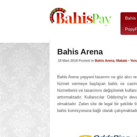
Bahis
PopyP
Bahis Arena
18 Mart 2018 Posted in
Bahis Arena
,
Makale
•
Yor
Bahis Arena yepyeni tasarımı ve göz alıcı re
hizmet vermeye başlayan bahis ve casino o
hizmetlerini ve tasarımını değiştirerek kulla
arttırmaktadır. Kullanıcılar Oddsring’in 
olmaktadır. Zaten site de legal bir şekilde
bahis komisyonuna bağlı olarak çalışmaktadır