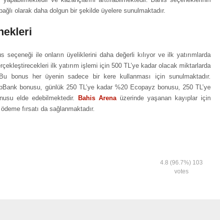
 bağlı olarak daha dolgun bir şekilde üyelere sunulmaktadır.
ekleri
 seçeneği ile onların üyeliklerini daha değerli kılıyor ve ilk yatırımlarda
rçekleştirecekleri ilk yatırım işlemi için 500 TL’ye kadar olacak miktarlarda
Bu bonus her üyenin sadece bir kere kullanması için sunulmaktadır.
CepBank bonusu, günlük 250 TL’ye kadar %20 Ecopayz bonusu, 250 TL’ye
usu elde edebilmektedir.
Bahis Arena
üzerinde yaşanan kayıplar için
 ödeme fırsatı da sağlanmaktadır.
4.8
(96.7%)
103
votes